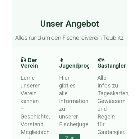
Unser Angebot
Alles rund um den Fischereiverein Teublitz
🎣 Der
👦
🐟
Verein
Jugendprogramm
Gastangler
Lerne
Hier
Alle
unseren
gibt es
Infos zu
Verein
alle
Tageskarten,
kennen
Informationen
Gewässern
–
zu
und
Geschichte,
unserer
Regeln
Vorstand,
Fischerjugend.
für
Mitgliedschaft
Gastangler.
Zur