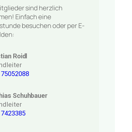
tglieder sind herzlich
men! Einfach eine
stunde besuchen oder per E-
lden:
tian Roidl
ndleiter
 75052088
hias Schuhbauer
ndleiter
 7423385