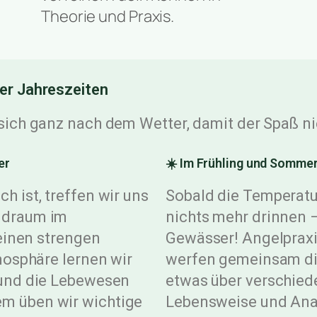
Theorie und Praxis.
er Jahreszeiten
ich ganz nach dem Wetter, damit der Spaß ni
er
☀️ Im Frühling und Somme
 ist, treffen wir uns
Sobald die Temperatur
ndraum im
nichts mehr drinnen –
keinen strengen
Gewässer! Angelpraxi
mosphäre lernen wir
werfen gemeinsam die
 und die Lebewesen
etwas über verschied
m üben wir wichtige
Lebensweise und Ana