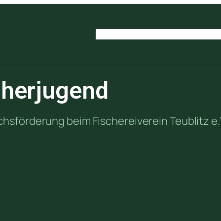
Startseite
Über den Verein
Mitgliedsch
cherjugend
sförderung beim Fischereiverein Teublitz e.