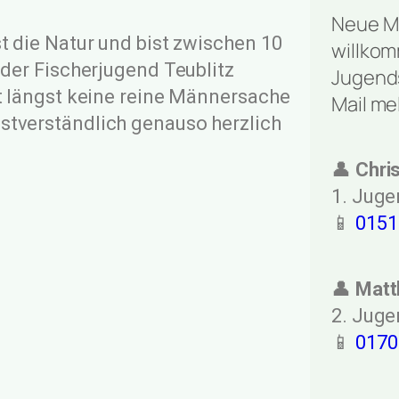
Neue Mi
st die Natur und bist zwischen 10
willkom
 der Fischerjugend Teublitz
Jugend
st längst keine reine Männersache
Mail me
stverständlich genauso herzlich
👤
Chris
1. Juge
📱
0151
👤
Matt
2. Juge
📱
0170