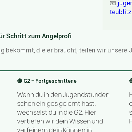
📧
juge
teublit
ür Schritt zum Angelprofi
g bekommt, die er braucht, teilen wir unsere 
🟡 G2 – Fortgeschrittene

Wenn du in den Jugendstunden
schon einiges gelernt hast,
wechselst du in die G2. Hier
vertiefen wir dein Wissen und
F
verfeinern dein Können in